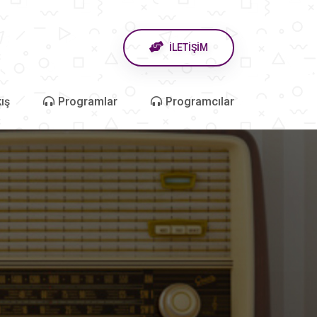
İLETİŞİM
ış
Programlar
Programcılar